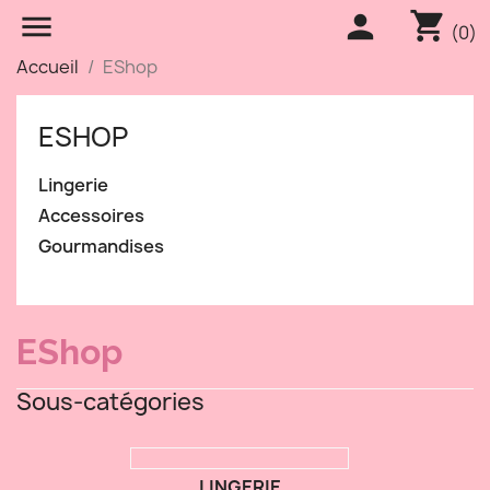
shopping_cart


(0)
Accueil
EShop
ESHOP
Lingerie
Accessoires
Gourmandises
EShop
Sous-catégories
LINGERIE